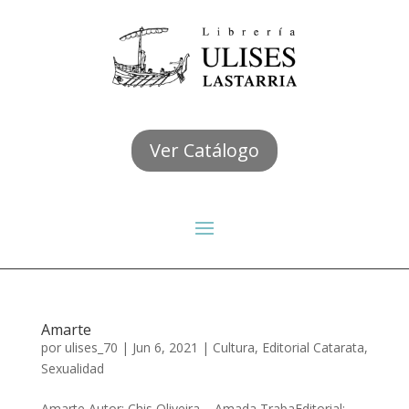
Ver Catálogo
Amarte
por
ulises_70
|
Jun 6, 2021
|
Cultura
,
Editorial Catarata
,
Sexualidad
Amarte Autor: Chis Oliveira – Amada TrabaEditorial: